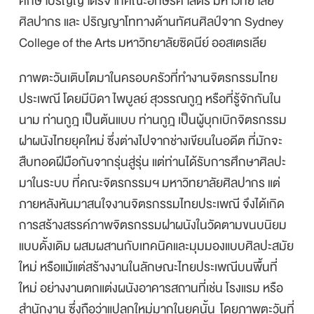
ศึกษาปริญญาตรีจากคณะอักษรศาสตร์ มหาวิทยาลัย
ศิลปากร และ ปริญญาโททางด้านทัศนศิลป์จาก Sydney
College of the Arts มหาวิทยาลัยซิดนีย์ ออสเตรเลีย
ภาพตะวันเติบโตมาในครอบครัวที่ทำงานจิตรกรรมไทย
ประเพณี โดยมีบิดา ไพบูลย์ สุวรรณกูฎ หรือที่รู้จักกันใน
นาม ท่านกูฎ เป็นต้นแบบ ท่านกูฎ เป็นผู้บุกเบิกจิตรกรรม
ฝาผนังไทยยุคใหม่ ซึ่งต่างไปจากช่างเขียนในอดีต ที่มักจะ
สืบทอดฝีมือกันจากรุ่นสู่รุ่น แต่ท่านได้รับการศึกษาศิลปะ
มาในระบบ ที่คณะจิตรกรรมฯ มหาวิทยาลัยศิลปากร แต่
ภายหลังหันมาสนใจงานจิตรกรรมไทยประเพณี จึงได้เกิด
การสร้างสรรค์ภาพจิตรกรรมฝาผนังในวัดตามขนบนิยม
แบบดั้งเดิม ผสมผสานกับเทคนิคและมุมมองแบบศิลปะสมัย
ใหม่ หรือแม้แต่สร้างงานในลักษณะไทยประเพณีบนพื้นที่
ใหม่ อย่างงานตกแต่งผนังอาคารสถานที่เช่น โรงแรม หรือ
สำนักงาน ซึ่งถือว่าแปลกใหม่มากในยุคนั้น โดยภาพตะวันที่