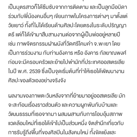
เป็นบุตรสาวก็ได้ซึมซับจากการติดตาม และเป็นลูกมือบิดา
ร่วมกับพี่น้องคนอื่นๆ เขียนภาพในโครงการต่างๆ มาตั้งแต่
วัยเยาว์ ทั้งที่ไม่ได้เรียนด้านศิลปะโดยตรงในระดับปริญญา
ตรี แต่ก็ได้เข้ามาสืบสานงานต่อจากผู้เป็นพ่ออยู่หลายปี
เช่น ภาพจิตรกรรมฝาผนังที่วัดศรีโคมคำ จ.พะเยา โดย
เป็นการร่วมงาน กับท่านอังคาร หรือ อังคาร กัลยาณพงศ์
ก่อนจะมีครอบครัวและย้ายไปพำนักที่ประเทศออสเตรเลีย
ในปี พ.ศ. 2539 ซึ่งเป็นจุดเริ่มต้นที่ทำให้เธอได้พัฒนางาน
ศิลปะของตัวเองอย่างจริงจัง
ผลงานของภาพตะวันหลังจากที่ย้ายมาอยู่ออสเตรเลีย มัก
จะสะท้อนเรื่องราวส่วนตัว และความผูกพันกับบ้านและ
วัฒนธรรมที่เธอจากมา ผสมผสานกับการโอบอุ้มสภาพ
แวดล้อมใหม่ที่เธอได้เข้าไปเป็นส่วนหนึ่ง จิตสำนึกเกี่ยวกับ
การรับรู้ถึงพื้นที่ของศิลปินในสังคมใหม่ ทั้งขัดแย้งและ