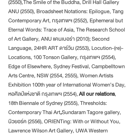
(2550),
The Smile of the Buddha
, Drill Hall Gallery
ANU (2550),
Broadsheet Notations: Epilogue
, Tang
Contemporary Art, กรุงเทพฯ (2552),
Ephemeral but
Eternal Words: Trace of Asia
, The Research School
of Art Gallery, ANU แคนเบอร่า (2010);
Second
Language
, 24HR ART ดาร์วิน (2553),
Locution-(re)-
Locations, 100 Tonson Gallery, กรุงเทพฯ (2554),
Edge of Elsewhere
, Sydney Festival, Campbelltown
Arts Centre, NSW (2554, 2555),
Women Artists
Exhibition 100th year of International Women’s Day
,
หอศิลป์แห่งชาติ กรุงเทพฯ (2554),
All our relations
,
18
th
Biennale of Sydney (2555),
Thresholds:
Contemporary Thai Art
,
Sundaram Tagore gallery,
นิวยอร์ค (2556),
ORIENTing: With or Without You
,
Lawrence Wilson Art Gallery, UWA Western