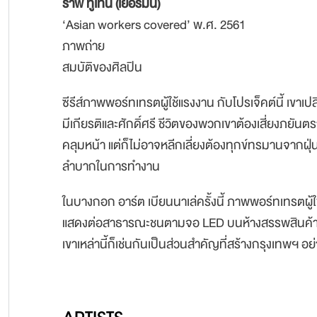
ราฟ ทูเทน (เยอรมัน)
‘Asian workers covered’ พ.ศ. 2561
ภาพถ่าย
สมบัติของศิลปิน
ซีรีส์ภาพพอร์ทเทรตผู้ใช้แรงงาน กับโปรเจ็คต์นี้ เขาเปล
มีเกียรติและศักดิ์ศรี ชีวิตของพวกเขาต้องเสี่ยงภยันตร
คลุมหน้า แต่ก็ไม่อาจหลีกเลี่ยงต้องทุกข์ทรมานจากฝ
ลำบากในการทำงาน
ในบางกอก อาร์ต เบียนนาเล่ครั้งนี้ ภาพพอร์ทเทรตผู้ใ
แสดงต่อสาธารณะชนตามจอ LED บนห้างสรรพสินค้า เ
เขาเหล่านี้ก็เช่นกันเป็นส่วนสำคัญที่สร้างกรุงเทพฯ อย่า