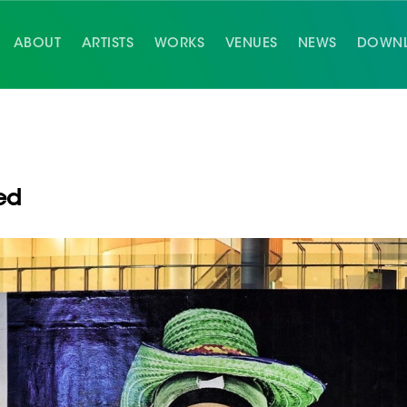
ABOUT
ARTISTS
WORKS
VENUES
NEWS
DOWN
ed