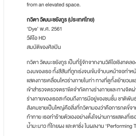
from an elevated space.
กวิตา วัฒนะชยังกูร (ประเทศไทย)
‘Dye’ พ.ศ. 2561
วีดีโอ HD
สมบัติของศิลปิน
กวิตา วัฒนะชยังกูร เป็นที่รู้จักจากงานวิดีโอเชิงทด
ฉงนของเธอ ทั้งสีสันที่ถูกเร่งจนเข้มจ้าบนหน้าจอทำหน้า
แสดงการเคลื่อนไหวร่างกายในท่า ทางที่ดูทั้งเย้ายวน
เข้าสำรวจตรวจตราขีดจำกัดทางร่างกายและทางจิ
ร่างกายของเธอสะท้อนถึงการมีอยู่ของชนชั้น ชาติพั
สังคมชายเป็นใหญ่คือสิ่งที่กวิตามองว่าคือการกดขี่จาก
ท้าทาย เธอทำร้ายตัวเองอย่างตั้งใจผ่านการแสดงที่เธอรั
น้ำมะนาว ที่โกยผง และตาชั่ง ในผลงาน ‘Performing Tex