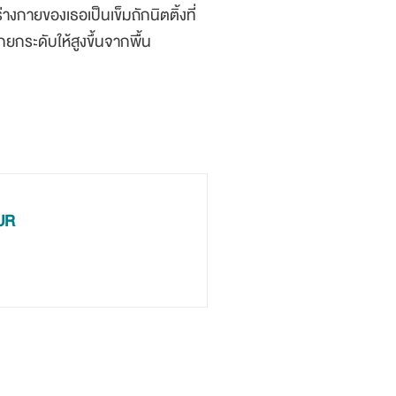
งกายของเธอเป็นเข็มถักนิตติ้งที่
ยกระดับให้สูงขึ้นจากพื้น
UR