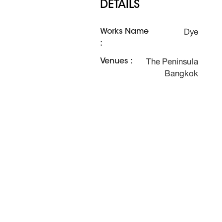
DETAILS
Dye
Works Name
:
The Peninsula
Venues :
Bangkok