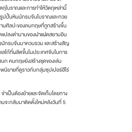
ถุโบราณและการทำให้วัตถุเหล่านี้
กรูปปั้นหินนักรบจีนโบราณและทวย
งานศิลปะของคมกฤษที่ถูกสร้างขึ้น
รดัดแปลงตำนานของฝาแฝดสยามอิน
องนักรบจีนมาควบรวม และสร้างสัญ
วนเลโก้ที่ผลิตขึ้นในประเทศจีนในการ
ึ่งนก คมกฤษยังสร้างชุดของเล่น
นิยายที่ดูราวกับกลุ่มซุปเปอร์ฮีโร่
จำเป็นต้องย้ายและจัดเก็บโดยทาง
จะกลับมาติดตั้งใหม่หลังวันที่ 5