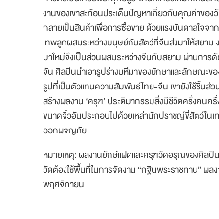
งานของเขาสะท้อนประเด็นปัญหาเกี่ยวกับคุณค่าของวัต
กลายเป็นสินค้าเพื่อการซื้อขาย ด้วยแรงบันดาลใจจา
เทพลูกผสมระหว่างมนุษย์กับสัตว์ที่จีนส่งมาให้สยาม 
มาใหม่จึงเป็นส่วนผสมระหว่างจีนกับสยาม ผ่านกา
จัน ศิลปินนำเอารูปร่างมหึมาของยักษาและลักษณะข
รูปที่เป็นตัวแทนความสัมพันธ์ไทย-จีน เขายังใช้ชิ้นส่
สร้างผลงาน ‘ครุฑ’ ประติมากรรมสิ่งมีชีวิตครึ่งคนคร
ขนาดจิ๋วอันประกอบไปด้วยเหล่านักปราชญ์ขี่สัตว์ในเทพ
ออกผจญภัย
หมายเหตุ: ผลงานยักษ์แฝดและครุฑวัดอรุณของศิลปิน 
วัดต้องใช้พื้นที่ในการจัดงาน “กฐินพระราชทาน” ผลงาน
พฤศจิกายน