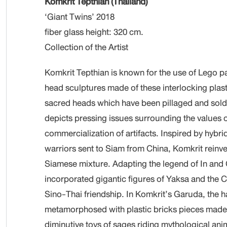
Komkrit Tepthian (Thailand)
‘Giant Twins’ 2018
fiber glass height: 320 cm.
Collection of the Artist
Komkrit Tepthian is known for the use of Lego p
head sculptures made of these interlocking plasti
sacred heads which have been pillaged and sold
depicts pressing issues surrounding the values o
commercialization of artifacts. Inspired by hybr
warriors sent to Siam from China, Komkrit reinv
Siamese mixture. Adapting the legend of In and 
incorporated gigantic figures of Yaksa and the 
Sino-Thai friendship. In Komkrit’s Garuda, the h
metamorphosed with plastic bricks pieces made 
diminutive toys of sages riding mythological ani