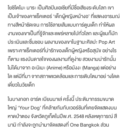
โยชิโตโมะ นาระ เป็นศิลปินเอเชียที่มีชื่อเสียงระดับโลก เขา
เป็นเจ้าของคาแร็คเตอร์ ‘เด็กผู้หญิงหน้างอ’ ที่แสดงอารมณ์
ทางสีหน้าชัดเจน การใช้ลายเส้นแบบการ์ตูนเด็ก ทำให้ผล
งานของเขาเป็นที่รู้จักและแพร่หลายไปทั่วโลก และผู้ชมก็มัก
ประเมินและชื่นชอบ ผลงานของเขาในฐานะศิลปะ Pop Art
เพราะคาแร็คเตอร์ที่น่ารักของเด็กผู้หญิงหรือสุนัข อย่างไร
ก็ตาม แรงบันดาลใจของผลงานที่ดูง่าย สวยงามน่ารักนั้น
ไม่ได้มาจาก อะนิเมะ (Anime) หรือมังงะ (Manga) แต่อย่าง
ใด แต่มีที่มา จากสภาพแวดล้อมและการเติบโตมาอย่ างโดด
เดี่ยวในวัยเด็ก
ในบางกอก อาร์ต เบียนนาเล่ ครั้งนี้ ประติมากรรมขนาด
ใหญ่ ‘Your Dog’ ที่คล้ายกันกับเวอร์ชันที่เคยจัดแสดงบน
หาดป่าตอง จังหวัดภูเก็ตในปีพ.ศ. 2548 หลังเหตุการณ์ สึ
นามิ กำลังจะถูกนำมาจัดแสดงที่ One Bangkok ส่วน