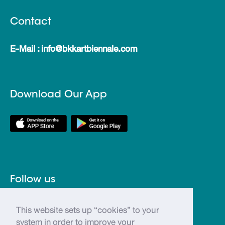
Contact
E-Mail : info@bkkartbiennale.com
Download Our App
Follow us
This website sets up “cookies” to your
@bkkartbiennale
system in order to improve your