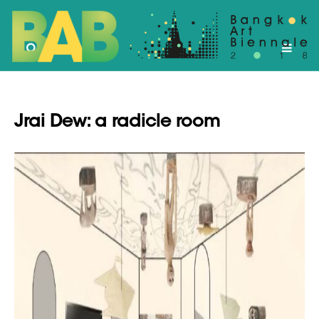
Jrai Dew: a radicle room