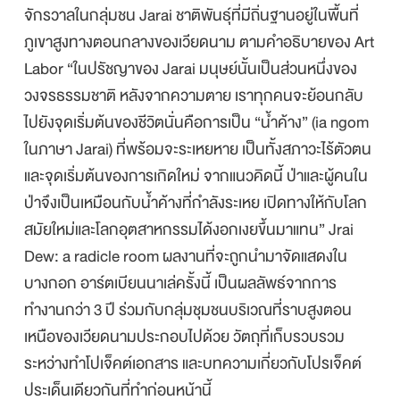
จักรวาลในกลุ่มชน Jarai ชาติพันธุ์ที่มีถิ่นฐานอยู่ในพื้นที่
ภูเขาสูงทางตอนกลางของเวียดนาม ตามคำอธิบายของ Art
Labor “ในปรัชญาของ Jarai มนุษย์นั้นเป็นส่วนหนึ่งของ
วงจรธรรมชาติ หลังจากความตาย เราทุกคนจะย้อนกลับ
ไปยังจุดเริ่มต้นของชีวิตนั่นคือการเป็น “น้ำค้าง” (ia ngom
ในภาษา Jarai) ที่พร้อมจะระเหยหาย เป็นทั้งสภาวะไร้ตัวตน
และจุดเริ่มต้นของการเกิดใหม่ จากแนวคิดนี้ ป่าและผู้คนใน
ป่าจึงเป็นเหมือนกับน้ำค้างที่กำลังระเหย เปิดทางให้กับโลก
สมัยใหม่และโลกอุตสาหกรรมได้งอกเงยขึ้นมาแทน” Jrai
Dew: a radicle room ผลงานที่จะถูกนำมาจัดแสดงใน
บางกอก อาร์ตเบียนนาเล่ครั้งนี้ เป็นผลลัพธ์จากการ
ทำงานกว่า 3 ปี ร่วมกับกลุ่มชุมชนบริเวณที่ราบสูงตอน
เหนือของเวียดนามประกอบไปด้วย วัตถุที่เก็บรวบรวม
ระหว่างทำโปเจ็คต์เอกสาร และบทความเกี่ยวกับโปรเจ็คต์
ประเด็นเดียวกันที่ทำก่อนหน้านี้